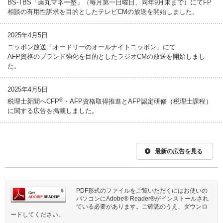
BS-TBS「薬丸マネー塾」（毎月第一日曜日、同年9月末まで）にてFP
相談の有用性訴求を目的としたテレビCMの放送を開始しました。
2025年4月5日
ニッポン放送「オードリーのオールナイトニッポン」にて
AFP資格のブランド強化を目的としたラジオCMの放送を開始しまし
た。
2025年4月5日
®
税理士新聞へCFP
・AFP資格取得推進とAFP認定研修（税理士課程）
に関する広告を掲載しました。
最新の広告を見る
PDF形式のファイルをご覧いただくにはお使いの
パソコンにAdobe® Reader®がインストールされ
ている必要があります。ご確認のうえ、ダウンロ
ードしてください。