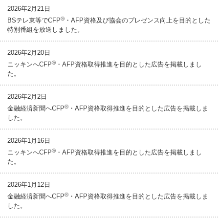
お問い合わせ
2026年2月21日
®
BSテレ東等でCFP
・AFP資格及び協会のプレゼンス向上を目的とした
English
特別番組を放送しました。
法人・行政機関の方へ
2026年2月20日
®
ニッキンへCFP
・AFP資格取得推進を目的とした広告を掲載しまし
た。
学校関係者の方へ
2026年2月2日
報道・メディア関係者の方へ
®
金融経済新聞へCFP
・AFP資格取得推進を目的とした広告を掲載しま
した。
2026年1月16日
CLOSE
®
ニッキンへCFP
・AFP資格取得推進を目的とした広告を掲載しまし
た。
2026年1月12日
®
金融経済新聞へCFP
・AFP資格取得推進を目的とした広告を掲載しま
した。