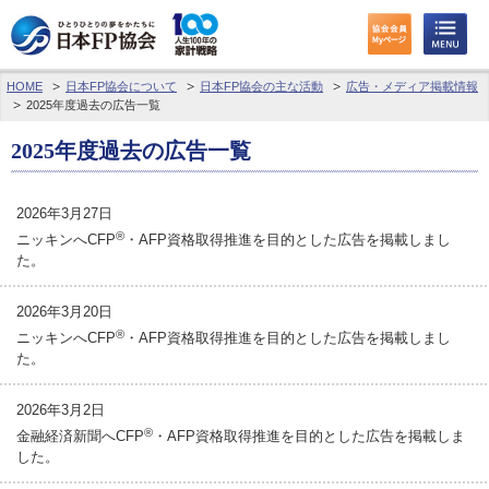
HOME
日本FP協会について
日本FP協会の主な活動
広告・メディア掲載情報
わたしたちのくらしとお金
2025年度過去の広告一覧
FPに相談する
2025年度過去の広告一覧
FP資格取得を目指す
2026年3月27日
®
ニッキンへCFP
・AFP資格取得推進を目的とした広告を掲載しまし
FP技能検定
た。
個人会員の皆様へ
2026年3月20日
®
ニッキンへCFP
・AFP資格取得推進を目的とした広告を掲載しまし
日本FP協会について
た。
パーソナルファイナンス教育について
2026年3月2日
®
金融経済新聞へCFP
・AFP資格取得推進を目的とした広告を掲載しま
アクセス
した。