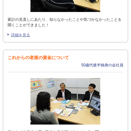
お問い合わせ
English
家計の見直しにあたり、知らなかったことや気づかなかったことを
聞くことができました！
法人・行政機関の方へ
詳細を見る
学校関係者の方へ
これからの老後の資金について
報道・メディア関係者の方へ
50歳代後半独身の会社員
CLOSE