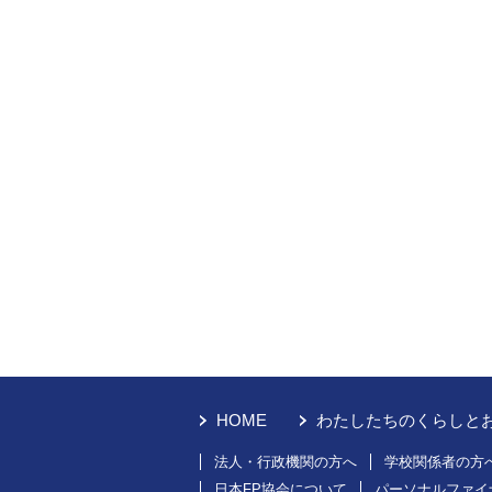
HOME
わたしたちのくらしと
法人・行政機関の方へ
学校関係者の方
日本FP協会について
パーソナルファイ