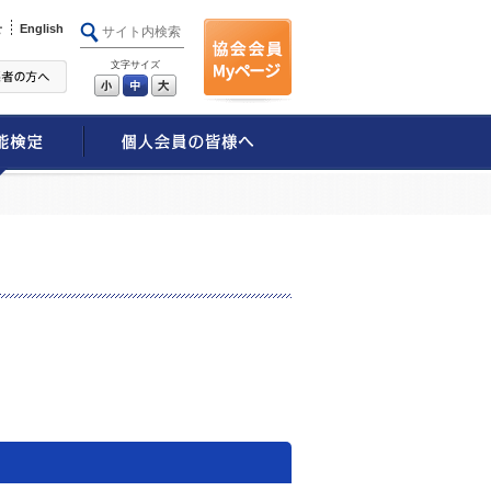
せ
English
文字サイズ
小
中
大