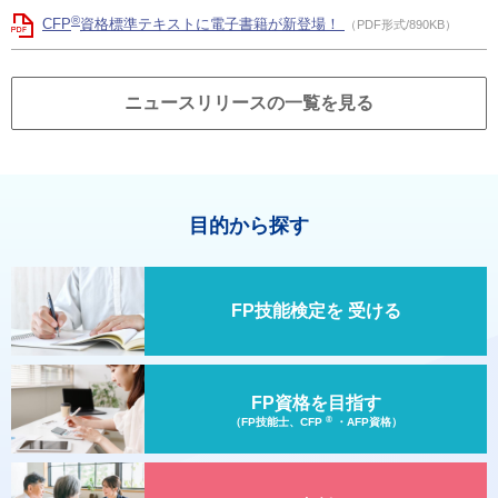
®
CFP
資格標準テキストに電子書籍が新登場！
（PDF形式/890KB）
ニュースリリースの一覧を見る
目的から探す
FP技能検定を
受ける
FP資格を目指す
®
（FP技能士、CFP
・AFP資格）