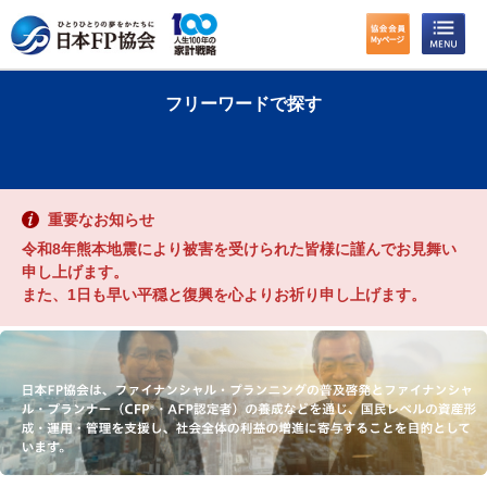
わたしたちのくらしとお金
フリーワードで探す
FPに相談する
FP資格取得を目指す
重要なお知らせ
FP技能検定
令和8年熊本地震により被害を受けられた皆様に謹んでお見舞い
申し上げます。
また、1日も早い平穏と復興を心よりお祈り申し上げます。
個人会員の皆様へ
日本FP協会について
パーソナルファイナンス教育について
アクセス