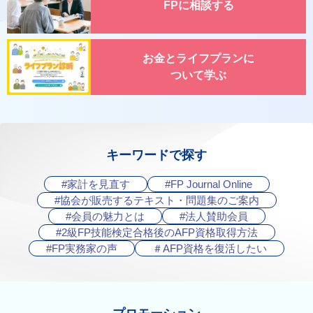
FPに相談する
お金とライフプランに
ついて学ぶ
キーワードで探す
#家計を見直す
#FP Journal Online
#協会が販売するテキスト・問題集のご案内
#会員の魅力とは
#法人賛助会員
#2級FP技能検定合格後のAFP資格取得方法
#FP実務家の声
＃AFP資格を復活したい