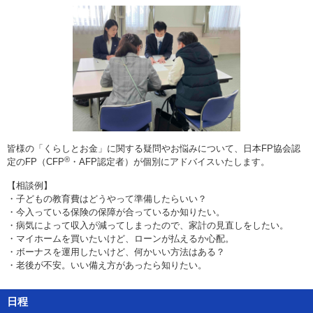
皆様の「くらしとお金」に関する疑問やお悩みについて、日本FP協会認
®
定のFP（CFP
・AFP認定者）が個別にアドバイスいたします。
【相談例】
・
子どもの教育費はどうやって準備したらいい？
・
今入っている保険の保障が合っているか知りたい。
・
病気によって収入が減ってしまったので、家計の見直しをしたい。
・
マイホームを買いたいけど、ローンが払えるか心配。
・
ボーナスを運用したいけど、何かいい方法はある？
・
老後が不安。いい備え方があったら知りたい。
日程