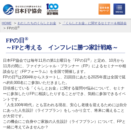
HOME
わたしたちのくらしとお金
「くらしとお金」に関するセミナー＆相談会
わたしたちのくらしとお金
®
FPの日
®
FPに相談する
FPの日
～FPと考える インフレに勝つ家計戦略～
FP資格取得を目指す
®
日本FP協会では毎年11月の第1土曜日を「FPの日
」と定め、10月から
11月の間に、ファイナンシャル・プランナー（FP）によるセミナーや相
FP技能検定
談会など（FPフォーラム）を全国で開催します。
®
FPの日
は2004年からスタートし、21回目にあたる2025年度は全国で延
個人会員の皆様へ
べ約8,000名にご参加いただきました。
日頃感じている「くらしとお金」に関する疑問や悩みについて、セミナ
日本FP協会について
ーに参加したりFPに相談したりすることができ、気軽に参加できるイベ
ントです。
「人生100年時代」とも言われる現在、安心し老後を迎えるためには自分
パーソナルファイナンス教育について
にあった人生設計（ライフプラン）をしっかり立て、将来に備えること
が大切です。
アクセス
この機会にご自身やご家族の人生設計（ライフプラン）について、FPと
一緒に考えてみませんか？