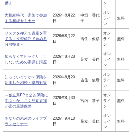
備え
ン
お問い合わせ
オン
大相続時代 家族で参加
2026年8月22
中垣 香代
English
ライ
無料
する相続セミナー
日
子
ン
法人・行政機関の方へ
リスクを抑えて資産を育
オン
2026年8月22
てる～投資信託で始める
吉住 俊彦
ライ
無料
日
分散投資～
ン
学校関係者の方へ
オン
知らなくてビックリ！！
2026年8月28
報道・メディア関係者の方へ
足立 美佳
ライ
無料
しないための家探し講座
日
ン
オン
知っていますか？保険を
2026年8月29
吉住 俊彦
ライ
無料
活用した相続・贈与対策
日
ン
CLOSE
～独立系FPと公的保険に
オン
2026年8月30
学ぶ～かしこく見直す我
宮内 恭子
ライ
無料
日
が家の最適保障
ン
オン
あなたの未来のライフプ
2026年9月18
足立 美佳
ライ
無料
ランセミナー
日
ン