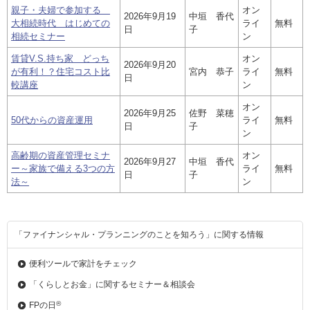
親子・夫婦で参加する
オン
2026年9月19
中垣 香代
大相続時代 はじめての
ライ
無料
日
子
相続セミナー
ン
賃貸V.S.持ち家 どっち
オン
2026年9月20
が有利！？住宅コスト比
宮内 恭子
ライ
無料
日
較講座
ン
オン
2026年9月25
佐野 菜穂
50代からの資産運用
ライ
無料
日
子
ン
高齢期の資産管理セミナ
オン
2026年9月27
中垣 香代
ー～家族で備える3つの方
ライ
無料
日
子
法～
ン
「ファイナンシャル・プランニングのことを知ろう」に関する情報
便利ツールで家計をチェック
「くらしとお金」に関する
セミナー＆相談会
®
FPの日