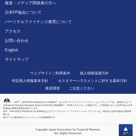
報道・メディア関係者の方へ
日本FP協会について
パーソナルファイナンス教育について
アクセス
お問い合わせ
English
サイトマップ
ウェブサイトご利用条件
個人情報保護方針
特定個人情報基本方針
カスタマーハラスメントに対する基本方針
推奨環境
ご注意ください
®
®
®
、CFP
、CERTIFIED FINANCIAL PLANNER
、およびサーティファイド ファイナンシャル プランナー
は、米国外において
はFinancial Planning Standards Board Ltd.(FPSB)の登録商標で、FPSBとのライセンス契約の下に、日本国内においてはNPO法人日本
FP協会が商標の使用を認めています。
AFP、AFFILIATED FINANCIAL PLANNERおよびアフィリエイテッド ファイナンシャル プランナーは、NPO法人日本FP協会の登録商
標です。
QRコードは株式会社デンソーウェーブの登録商標です。
上へ
Copyright Japan Association for Financial Planners,
ALL Rights Reserved.