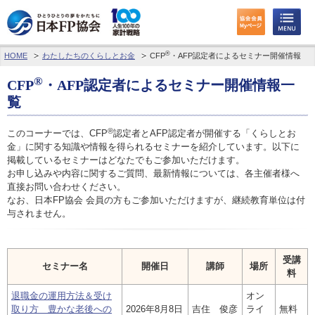
®
HOME
わたしたちのくらしとお金
CFP
・AFP認定者によるセミナー開催情報
わたしたちのくらしとお金
®
CFP
・AFP認定者によるセミナー開催情報一
FPに相談する
覧
FP資格取得を目指す
®
このコーナーでは、CFP
認定者とAFP認定者が開催する「くらしとお
金」に関する知識や情報を得られるセミナーを紹介しています。以下に
FP技能検定
掲載しているセミナーはどなたでもご参加いただけます。
お申し込みや内容に関するご質問、最新情報については、各主催者様へ
直接お問い合わせください。
個人会員の皆様へ
なお、日本FP協会 会員の方もご参加いただけますが、継続教育単位は付
与されません。
日本FP協会について
パーソナルファイナンス教育について
受講
セミナー名
開催日
講師
場所
料
アクセス
退職金の運用方法＆受け
オン
取り方 豊かな老後への
2026年8月8日
吉住 俊彦
ライ
無料