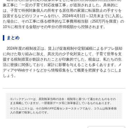
象工事に「一定の子育て対応改修工事」が追加されました。具体的に
は、子育て特例対象個人の所有する居住用の家屋に転落防止の手すりを
設置するなどのリフォームを行い、2024年4月1日～12月末までに入居し
た場合に、その工事に係る標準的な工事費用相当額（250万円を限度）の
10％に相当する金額がその年分の所得税額から控除されます。
まとめ
2024年度の税制改正は、賃上げ促進税制や定額減税によるデフレ脱却
に向けた取り組みに加え、異次元の少子化対策として、子育て世帯を支
援する税制措置が創設されたことが印象的でした。税金は、私たちの生
活に密接に関係しており、家計に影響を与えることも多くあります。メ
ディアやWebサイトなどから情報収集をして概要を把握するようにしま
しょう。
※バックナンバーは、原則執筆当時の法令・税制等に基づいて書かれたものをその
まま掲載していますが、一部最新データ等に加筆修正しているものもあります。
※コラムニストは、その当時のFP広報センタースタッフであり、コラムは執筆者個
人の見解で執筆したものです。