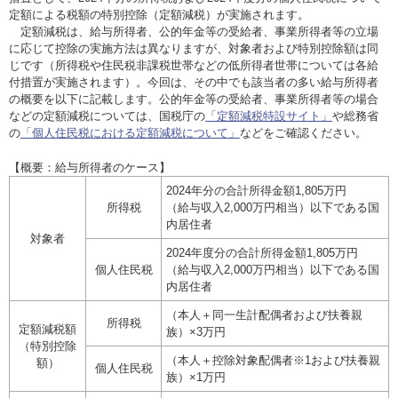
お問い合わせ
定額による税額の特別控除（定額減税）が実施されます。
定額減税は、給与所得者、公的年金等の受給者、事業所得者等の立場
に応じて控除の実施方法は異なりますが、対象者および特別控除額は同
English
じです（所得税や住民税非課税世帯などの低所得者世帯については各給
付措置が実施されます）。今回は、その中でも該当者の多い給与所得者
法人・行政機関の方へ
の概要を以下に記載します。公的年金等の受給者、事業所得者等の場合
などの定額減税については、国税庁の
「定額減税特設サイト」
や総務省
の
「個人住民税における定額減税について」
などをご確認ください。
学校関係者の方へ
【概要：給与所得者のケース】
報道・メディア関係者の方へ
2024年分の合計所得金額1,805万円
所得税
（給与収入2,000万円相当）以下である国
内居住者
対象者
2024年度分の合計所得金額1,805万円
個人住民税
（給与収入2,000万円相当）以下である国
CLOSE
内居住者
（本人＋同一生計配偶者および扶養親
所得税
定額減税額
族）×3万円
（特別控除
（本人＋控除対象配偶者※1および扶養親
額）
個人住民税
族）×1万円