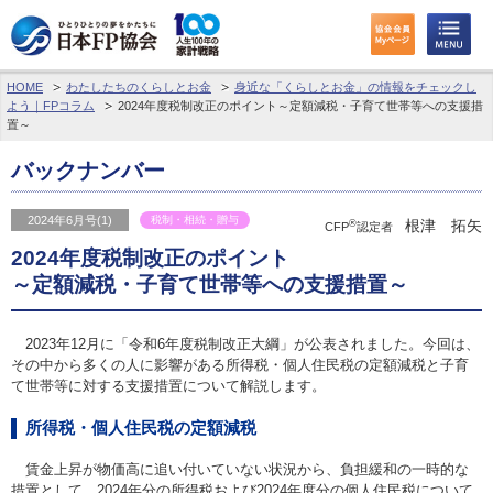
HOME
わたしたちのくらしとお金
身近な「くらしとお金」の情報をチェックし
わたしたちのくらしとお金
よう｜FPコラム
2024年度税制改正のポイント～定額減税・子育て世帯等への支援措
置～
FPに相談する
バックナンバー
FP資格取得を目指す
2024年6月号(1)
税制・相続・贈与
根津 拓矢
®
CFP
認定者
FP技能検定
2024年度税制改正のポイント
～定額減税・子育て世帯等への支援措置～
個人会員の皆様へ
2023年12月に「令和6年度税制改正大綱」が公表されました。今回は、
日本FP協会について
その中から多くの人に影響がある所得税・個人住民税の定額減税と子育
て世帯等に対する支援措置について解説します。
パーソナルファイナンス教育について
所得税・個人住民税の定額減税
アクセス
賃金上昇が物価高に追い付いていない状況から、負担緩和の一時的な
措置として、2024年分の所得税および2024年度分の個人住民税について