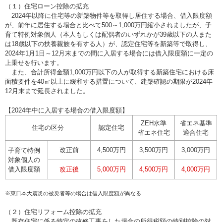
（１）住宅ローン控除の拡充
2024年以降に住宅等の新築物件等を取得し居住する場合、借入限度額
が、前年に居住する場合と比べて500～1,000万円縮小されましたが、子
育て特例対象個人（本人もしくは配偶者のいずれかが39歳以下の人また
は18歳以下の扶養親族を有する人）が、認定住宅等を新築等で取得し、
2024年1月1日～12月末までの間に入居する場合には借入限度額に一定の
上乗せを行います。
また、合計所得金額1,000万円以下の人が取得する新築住宅における床
面積要件を40㎡以上に緩和する措置について、建築確認の期限が2024年
12月末まで延長されました。
【2024年中に入居する場合の借入限度額】
ZEH水準
省エネ基準
住宅の区分
認定住宅
省エネ住宅
適合住宅
改正前
4,500万円
3,500万円
3,000万円
子育て特例
対象個人の
借入限度額
改正後
5,000万円
4,500万円
4,000万円
※東日本大震災の被災者等の場合は借入限度額が異なる
（２）住宅リフォーム控除の拡充
既存住宅に係る特定の改修工事をした場合の所得税額の特別控除の対