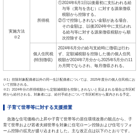
①
2024年6月1日以後最初に支払われる給
与等（賞与を含む）に対する源泉徴収
税額から控除する。
所得税
②
①で控除しきれない金額がある場合、
その金額は、以後2024年中に支払われ
実施方法
る給与等に対する源泉徴収税額から順
※2
次控除する。
2024年6月分の給与支給時に徴収は行わ
個人住民税
ず、定額減税額を控除した後の個人住民
(特別徴収)
税額が2024年7月分から2025年5月分の11
カ月間でならされ、毎月徴収される。
※1）控除対象配偶者以外の同一生計配偶者については、2025年度分の個人住民税にお
いて控除される。
※2）2024年分の所得税額から定額減税額を控除しきれないと見込まれる場合は市区町
村から給付される。対象者には、給付手続きについて市区町村から案内される予定。
子育て世帯等に対する支援措置
急激な住宅価格の上昇や子育て世帯等の居住環境改善の観点から、子
育て世帯および若者夫婦世帯を対象に住宅ローン控除および住宅リフォ
ーム控除の拡充が盛り込まれました。主な改正点は以下のとおりです。