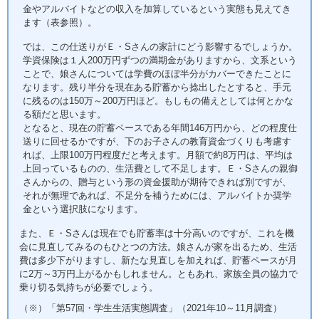
金やアルバイトなどの収入を加算しているという実態も見えてき
ます（表参照）。
では、この仕送りがＥ・Sさんの家計にどう影響するでしょうか。
学資保険は１人200万円ずつの満期金がありますから、文系という
ことで、娘さんについては学費のほぼ半分がカバーできたことに
なります。残り半分を現在ある貯蓄から捻出したとすると、手元
に残るのは150万～200万円ほど。もしもの備えとしては何とかな
る額だと思います。
となると、現在の貯蓄ペースである年間146万円から、どの程度仕
送りに回せるかですが、下のお子さんの教育資金づくりも考慮す
れば、上限100万円程度だと考えます。月額で約8万円は、平均は
上回っているものの、生活費として不足します。Ｅ・Sさんの親御
さんからの、贈与という形の資金援助が期待できれば別ですが、
それが無理であれば、不足分を補うためには、アルバイトか奨学
金という選択肢になります。
また、Ｅ・Sさんは現在でも貯蓄率は十分高いのですが、これを機
会に見直してみるのもひとつの方法。娘さんが家を出るため、生活
費は多少下がりますし、新たな見直しを加えれば、貯蓄ペースが月
に2万～3万円上がるかもしれません。ともあれ、家族全員の協力で
乗り切る気持ちが必要でしょう。
（※）「第57回・学生生活実態調査」（2021年10～11月調査）