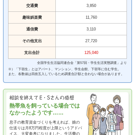
交通費
3,850
趣味娯楽費
11,760
通信費
3,110
その他支出
27,720
支出合計
125,040
全国学生生活協同連合会「第57回・学生生活実態調査」より
※）「下宿生」とはアパート、マンション、学生会館、下宿等に住む学生。
また、各数値は四捨五入しているため調査合計額と合わない場合があります。
熱帯魚を飼っている場合では
なかったようです……
息子の教育資金づくりを考えれば、娘の
仕送りは月8万円程度が上限というアドバ
イス、大変参考になりました。生活費の