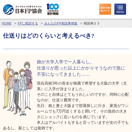
HOME
FPに相談する
みんなのFP相談事例集
相談例２３
わたしたちのくらしとお金
仕送りはどのくらいと考えるべき?
FPに相談する
FP資格取得を目指す
娘が大学入学で一人暮らし。
FP技能検定
仕送りが思った以上にかかりそうなので
急に
不安になってきました……
個人会員の皆様へ
現在高校3年の長女が推薦で希望する大阪の大学（文
系）に入学が決まりました。
日本FP協会について
そのこと自体はとてもうれしいのですが、同時に心配
なのが、仕送り費用です。
先日、娘と妻と大阪まで部屋探しに行き、家賃がワン
パーソナルファイナンス教育について
ルームでも7万円近くすると聞いて、その負担の大き
さにショックに近いものを感じています。
アクセス
本人はアルバイトもすると言っていますが女の子でも
あるし、親としては複雑です。