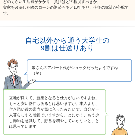
どのくらい生活費がかかり、負担はどの程度すべきか。
お問い合わせ
実家を改築した際のローンの返済もあと10年あり、今後の家計が心配で
す。
English
法人・行政機関の方へ
自宅以外から通う大学生の
学校関係者の方へ
9割は仕送りあり
報道・メディア関係者の方へ
娘さんのアパート代がショックだったようですね
（笑）
CLOSE
立地が良くて、新築となると仕方がないですよね。
もっと安い物件もあるとは思いますが、本人より、
付き添い役の家内が気に入ったみたいで。自分が一
人暮らしする感覚でいますから。とにかく、もう少
し節約を意識して、貯蓄を増やしていかないと、と
は思っています