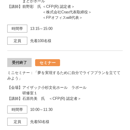
まどかホール
【講師】前野彩 氏 ＜CFP(R) 認定者＞
＜株式会社Cras代表取締役＞
＜FPオフィスwill代表＞
時間帯
13:15～15:00
定員
先着100名様
セミナー
受付終了
ミニセミナー：「夢を実現するために自分でライフプランを立てて
みよう」
【会場】アイザック小杉文化ホール ラポール
研修室１
【講師】石原尚美 氏 ＜CFP(R) 認定者＞
時間帯
10:00～11:30
定員
先着50名様