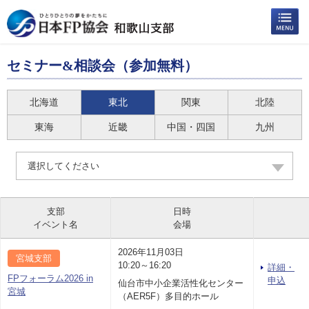
セミナー&相談会（参加無料）
北海道
東北
関東
北陸
東海
近畿
中国・四国
九州
選択してください
支部
日時
イベント名
会場
2026年11月03日
宮城支部
10:20～16:20
詳細・
FPフォーラム2026 in
申込
仙台市中小企業活性化センター
宮城
（AER5F）多目的ホール