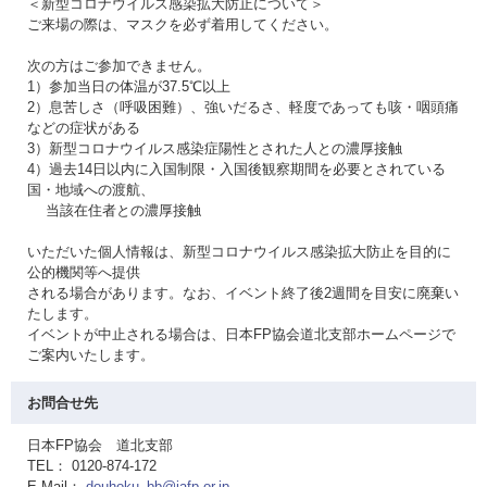
＜新型コロナウイルス感染拡大防止について＞
ご来場の際は、マスクを必ず着用してください。
次の方はご参加できません。
1）参加当日の体温が37.5℃以上
2）息苦しさ（呼吸困難）、強いだるさ、軽度であっても咳・咽頭痛
などの症状がある
3）新型コロナウイルス感染症陽性とされた人との濃厚接触
4）過去14日以内に入国制限・入国後観察期間を必要とされている
国・地域への渡航、
当該在住者との濃厚接触
いただいた個人情報は、新型コロナウイルス感染拡大防止を目的に
公的機関等へ提供
される場合があります。なお、イベント終了後2週間を目安に廃棄い
たします。
イベントが中止される場合は、日本FP協会道北支部ホームページで
ご案内いたします。
お問合せ先
日本FP協会 道北支部
TEL： 0120-874-172
E-Mail：
douhoku_bb@jafp.or.jp