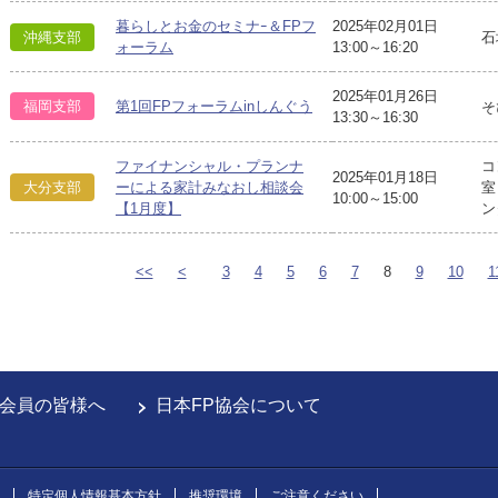
暮らしとお金のセミナｰ＆FPフ
2025年02月01日
沖縄支部
石
ォーラム
13:00～16:20
2025年01月26日
福岡支部
第1回FPフォーラムinしんぐう
そ
13:30～16:30
ファイナンシャル・プランナ
コ
2025年01月18日
大分支部
ーによる家計みなおし相談会
室
10:00～15:00
【1月度】
ン
<<
<
3
4
5
6
7
8
9
10
1
会員の皆様へ
日本FP協会について
特定個人情報基本方針
推奨環境
ご注意ください