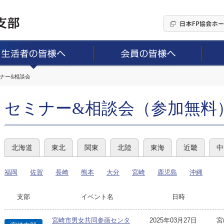
ミナー&相談会
セミナー&相談会（参加無料
北海道
東北
関東
北陸
東海
近畿
中
福岡
佐賀
長崎
熊本
大分
宮崎
鹿児島
沖縄
支部
イベント名
日時
宮崎市男女共同参画センタ
2025年03月27日
宮