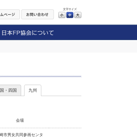
文字サイズ
小
中
大
）
国・四国
九州
会場
崎市男女共同参画センタ