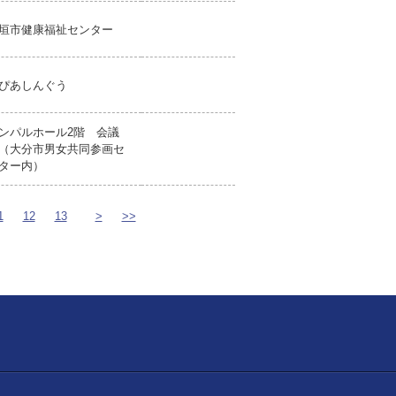
垣市健康福祉センター
ぴあしんぐう
ンパルホール2階 会議
（大分市男女共同参画セ
ター内）
1
12
13
>
>>