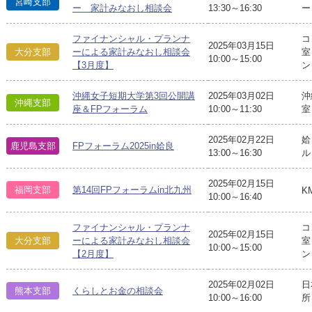
宮崎支部
ー 家計みなおし相談会
13:30～16:30
ー
ファイナンシャル・プランナ
コ
2025年03月15日
大分支部
ーによる家計みなおし相談会
室
10:00～15:00
【3月度】
ン
沖縄女子短期大学第3回公開講
2025年03月02日
沖
沖縄支部
座＆FPフォーラム
10:00～11:30
室
2025年02月22日
姶
鹿児島支部
FPフォーラム2025in姶良
13:00～16:30
2025年02月15日
福岡支部
第14回FPフォーラムin北九州
K
10:00～16:40
ファイナンシャル・プランナ
コ
2025年02月15日
大分支部
ーによる家計みなおし相談会
室
10:00～15:00
【2月度】
ン
2025年02月02日
日
熊本支部
くらしとお金の相談会
10:00～16:00
所