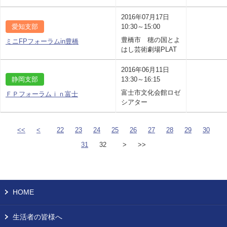
2016年07月17日
愛知支部
10:30～15:00
豊橋市 穂の国とよ
ミニFPフォーラムin豊橋
はし芸術劇場PLAT
2016年06月11日
静岡支部
13:30～16:15
富士市文化会館ロゼ
ＦＰフォーラムｉｎ富士
シアター
<<
<
22
23
24
25
26
27
28
29
30
31
32
>
>>
HOME
生活者の皆様へ