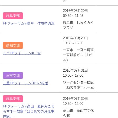
ル
2016年08月20日
岐阜支部
09:30～11:45
岐阜市 じゅうろく
FPフォーラムin岐阜 体験型講座
プラザ
2016年08月20日
10:30～15:50
愛知支部
一宮市 一宮市尾張
ミニFPフォーラムin一宮
一宮駅前ビル（i-ビ
ル）
2016年07月31日
三重支部
10:00～17:00
ワークセンター松阪
三重FPフォーラム2016in松阪
勤労青少年ホーム
岐阜支部
2016年07月30日
10:30～12:00
FPフォーラムin高山 夏休みこど
高山市 高山市文化
もマネー教室「はじめてのお仕事
会館
体験」