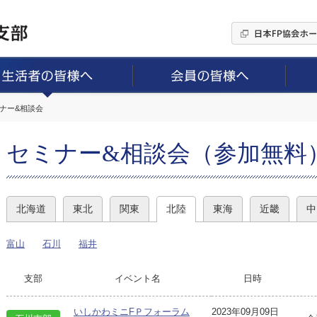
ミナー&相談会
セミナー&相談会（参加無料
北海道
東北
関東
北陸
東海
近畿
中
富山
石川
福井
支部
イベント名
日時
いしかわミニFＰフォーラム
2023年09月09日