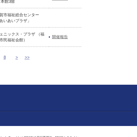
 本館3階
賀市福祉総合センター
あいあいプラザ」
ェニックス・プラザ （福
開催報告
市民福祉会館）
8
>
>>