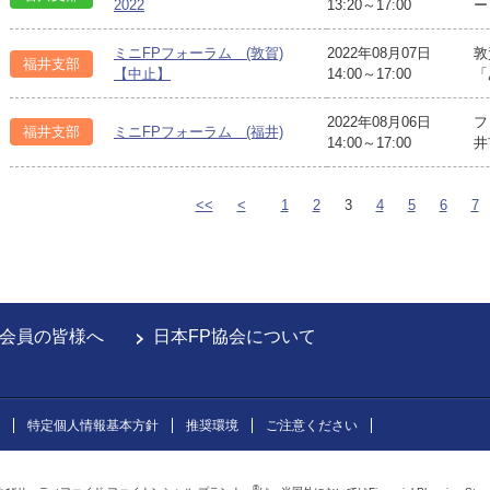
2022
13:20～17:00
ー
ミニFPフォーラム (敦賀)
2022年08月07日
敦
福井支部
【中止】
14:00～17:00
「
2022年08月06日
フ
福井支部
ミニFPフォーラム (福井)
14:00～17:00
井
<<
<
1
2
3
4
5
6
7
会員の皆様へ
日本FP協会について
特定個人情報基本方針
推奨環境
ご注意ください
®