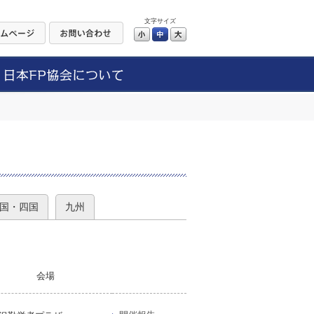
文字サイズ
小
中
大
）
国・四国
九州
会場