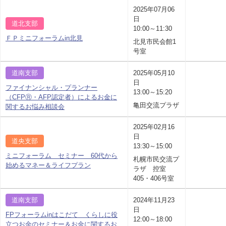
2025年07月06
日
道北支部
10:00～11:30
ＦＰミニフォーラムin北見
北見市民会館1
号室
道南支部
2025年05月10
日
ファイナンシャル・プランナー
13:00～15:20
（CFPⓇ・AFP認定者）によるお金に
亀田交流プラザ
関するお悩み相談会
2025年02月16
日
道央支部
13:30～15:00
ミニフォーラム セミナー 60代から
札幌市民交流プ
始めるマネー＆ライフプラン
ラザ 控室
405・406号室
道南支部
2024年11月23
日
FPフォーラムinはこだて くらしに役
12:00～18:00
立つお金のセミナー＆お金に関するお