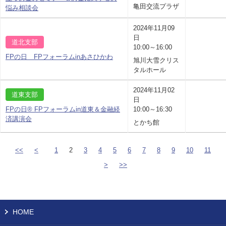
亀田交流プラザ
悩み相談会
2024年11月09
日
道北支部
10:00～16:00
FPの日 FPフォーラムinあさひかわ
旭川大雪クリス
タルホール
2024年11月02
道東支部
日
FPの日® FPフォーラムin道東＆金融経
10:00～16:30
済講演会
とかち館
<<
<
1
2
3
4
5
6
7
8
9
10
11
>
>>
HOME