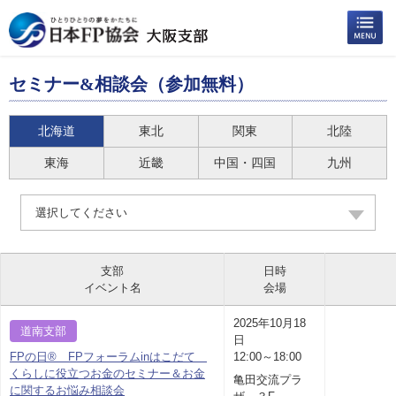
セミナー&相談会（参加無料）
北海道
東北
関東
北陸
東海
近畿
中国・四国
九州
選択してください
支部
日時
イベント名
会場
2025年10月18
道南支部
日
FPの日® FPフォーラムinはこだて
12:00～18:00
くらしに役立つお金のセミナー＆お金
亀田交流プラ
に関するお悩み相談会