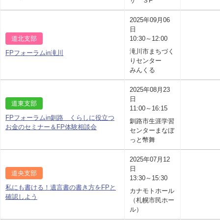
ザ ３F
2025年09月06
日
道北支部
10:30～12:00
滝川市まちづく
FPフォーラムin滝川
りセンター
みんくる
2025年08月23
日
道東支部
11:00～16:15
FPフォーラムin釧路 くらしに役立つ
釧路市生涯学習
お金のセミナー＆FP体験相談会
センターまなぼ
っと幣舞
2025年07月12
日
道央支部
13:30～15:30
私にも書ける！遺言書の書き方をFPと
カナモトホール
確認しよう
（札幌市民ホー
ル）