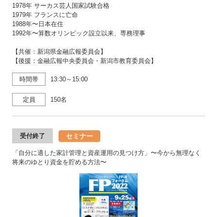
1978年 サーカス芸人国家試験合格
1979年 フランスに亡命
1988年〜日本在住
1992年〜算数オリンピック設立以来、専務理事
【共催：新潟県金融広報委員会】
【後援：金融広報中央委員会・新潟市教育委員会】
時間帯
13:30～15:00
定員
150名
セミナー
受付終了
「自分に適した家計管理と資産運用の見つけ方」〜今から無理なく
将来のゆとり資金を貯める方法〜