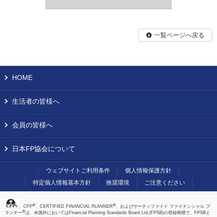
一覧ページへ戻る
HOME
生活者の皆様へ
会員の皆様へ
日本FP協会について
ウェブサイトご利用条件
個人情報保護方針
特定個人情報基本方針
推奨環境
ご注意ください
®
®
、CFP
、CERTIFIED FINANCIAL PLANNER
、およびサーティファイド ファイナンシャル プ
®
ランナー
は、米国外においてはFinancial Planning Standards Board Ltd.(FPSB)の登録商標で、FPSBと