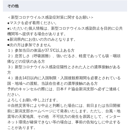
その他
＜新型コロナウイルス感染症対策に関するお願い＞
●マスクを必ず着用ください。
●いただいた個人情報は、新型コロナウイルス感染防止を目的に公共
機関等へ提供する場合があります。
●新潟県内にお住いの方のみとなります。
■次の方は参加できません
１）参加当日の体温が37.5℃以上ある方
２）息苦しさ（呼吸困難）、強いだるさ、軽度であっても咳・咽頭
痛などの症状のある方
３）新型コロナウイルス感染症陽性とされた人との濃厚接触がある
方
４）過去14日以内に入国制限・入国後観察期間を必要とされている
国・地域への渡航、当該在住者との濃厚接触のある方
予約のキャンセルの際には、日本ＦＰ協会新潟支部へ必ずご連絡く
ださい。
よろしくお願い申し上げます。
※自然災害等により中止と判断した場合には、前日または当日開催
前に新潟支部ホームページにて発表いたします。ただし、台風・地
震等の天変地異、その他 不可抗力の発生を原因として、インター
ネット環境が確保できない等の場合は、事前の告知なしに中止する
ことがあります。