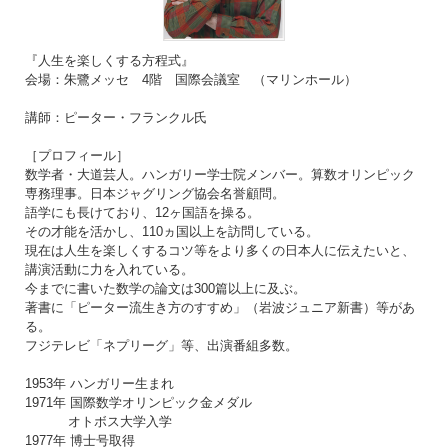
『人生を楽しくする方程式』
会場：朱鷺メッセ 4階 国際会議室 （マリンホール）
講師：ピーター・フランクル氏
［プロフィール］
数学者・大道芸人。ハンガリー学士院メンバー。算数オリンピック
専務理事。日本ジャグリング協会名誉顧問。
語学にも長けており、12ヶ国語を操る。
その才能を活かし、110ヵ国以上を訪問している。
現在は人生を楽しくするコツ等をより多くの日本人に伝えたいと、
講演活動に力を入れている。
今までに書いた数学の論文は300篇以上に及ぶ。
著書に「ピーター流生き方のすすめ」（岩波ジュニア新書）等があ
る。
フジテレビ「ネプリーグ」等、出演番組多数。
1953年 ハンガリー生まれ
1971年 国際数学オリンピック金メダル
オトボス大学入学
1977年 博士号取得