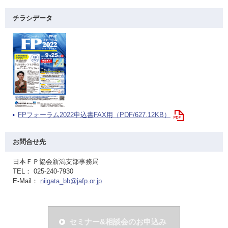
チラシデータ
FPフォーラム2022申込書FAX用（PDF/627.12KB）
お問合せ先
日本ＦＰ協会新潟支部事務局
TEL： 025-240-7930
E-Mail：
niigata_bb@jafp.or.jp
セミナー&相談会のお申込み