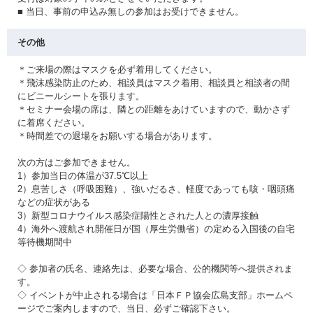
■ 当日、事前の申込み無しの参加はお受けできません。
その他
＊ご来場の際はマスクを必ず着用してください。
＊飛沫感染防止のため、相談員はマスク着用、相談員と相談者の間
にビニールシートを張ります。
＊セミナー会場の席は、隣との距離をあけていますので、動かさず
に着席ください。
＊時間差での退場をお願いする場合があります。
次の方はご参加できません。
1）参加当日の体温が37.5℃以上
2）息苦しさ（呼吸困難）、強いだるさ、軽度であっても咳・咽頭痛
などの症状がある
3）新型コロナウイルス感染症陽性とされた人との濃厚接触
4）海外へ渡航され開催日が国（厚生労働省）の定める入国後の自宅
等待機期間中
◇ 参加者の氏名、連絡先は、必要な場合、公的機関等へ提供されま
す。
◇ イベントが中止される場合は「日本ＦＰ協会広島支部」ホームペ
ージでご案内しますので、当日、必ずご確認下さい。