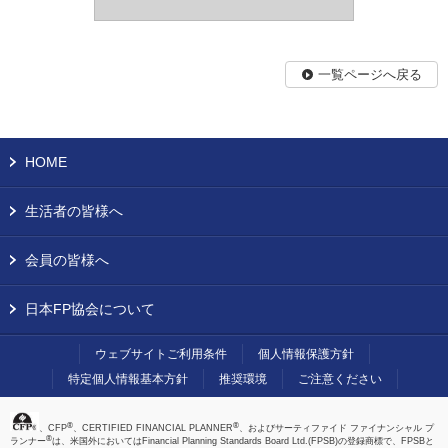
一覧ページへ戻る
HOME
生活者の皆様へ
会員の皆様へ
日本FP協会について
ウェブサイトご利用条件
個人情報保護方針
特定個人情報基本方針
推奨環境
ご注意ください
®
®
、CFP
、CERTIFIED FINANCIAL PLANNER
、およびサーティファイド ファイナンシャル プ
®
ランナー
は、米国外においてはFinancial Planning Standards Board Ltd.(FPSB)の登録商標で、FPSBと