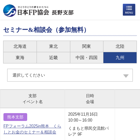
セミナー&相談会（参加無料）
北海道
東北
関東
北陸
東海
近畿
中国・四国
九州
選択してください
支部
日時
イベント名
会場
2025年11月16日
熊本支部
10:00～16:00
FPフォーラム2025in熊本 くら
くまもと県民交流館パ
しとお金のセミナー＆相談会
レア 9F