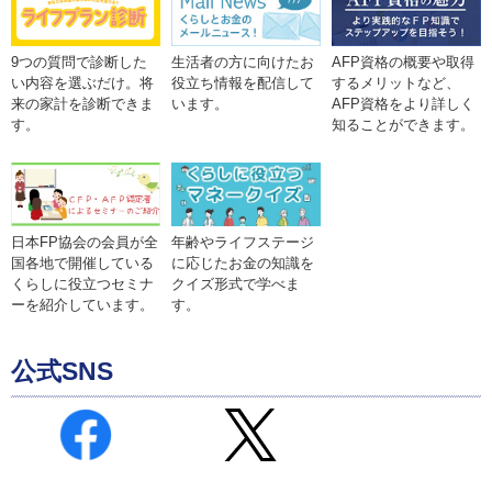
9つの質問で診断した
生活者の方に向けたお
AFP資格の概要や取得
い内容を選ぶだけ。将
役立ち情報を配信して
するメリットなど、
来の家計を診断できま
います。
AFP資格をより詳しく
す。
知ることができます。
年齢やライフステージ
日本FP協会の会員が全
に応じたお金の知識を
国各地で開催している
クイズ形式で学べま
くらしに役立つセミナ
す。
ーを紹介しています。
公式SNS