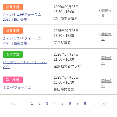
福井支部
2025年09月07日
開催報
13:30～16:00
ふくいミニFPフォーラム
告
武生商工会議所
2025（嶺北会場）
福井支部
2025年09月06日
開催報
13:30～16:00
ふくいミニFPフォーラム
告
プラザ萬象
2025（嶺南会場）
石川支部
2025年07月27日
開催報
11:00～16:00
いしかわミニＦＰフォーラム
告
金沢勤労者プラザ
2025
2025年07月05日
富山支部
開催報
13:00～16:30
告
ミニFPフォーラム
富山県民会館
<<
<
1
2
3
4
5
6
7
8
>
>>