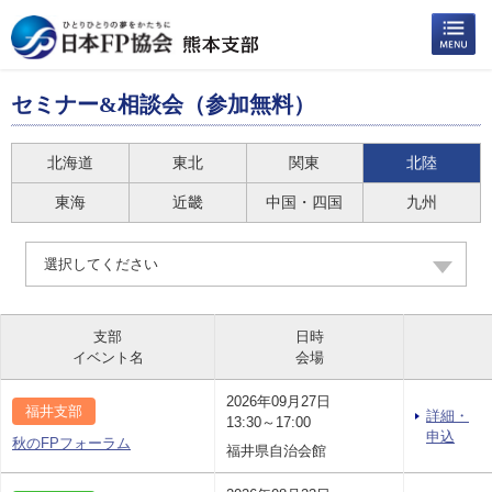
セミナー&相談会（参加無料）
北海道
東北
関東
北陸
東海
近畿
中国・四国
九州
選択してください
支部
日時
イベント名
会場
2026年09月27日
福井支部
詳細・
13:30～17:00
申込
秋のFPフォーラム
福井県自治会館