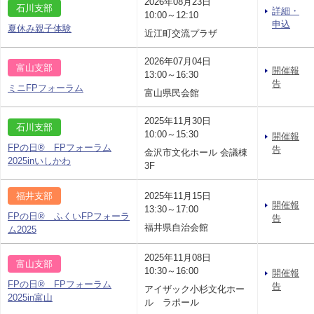
2026年08月23日
石川支部
詳細・
10:00～12:10
申込
夏休み親子体験
近江町交流プラザ
2026年07月04日
富山支部
開催報
13:00～16:30
告
ミニFPフォーラム
富山県民会館
2025年11月30日
石川支部
10:00～15:30
開催報
FPの日® FPフォーラム
告
金沢市文化ホール 会議棟
2025inいしかわ
3F
福井支部
2025年11月15日
開催報
13:30～17:00
FPの日® ふくいFPフォーラ
告
福井県自治会館
ム2025
2025年11月08日
富山支部
10:30～16:00
開催報
FPの日® FPフォーラム
告
アイザック小杉文化ホー
2025in富山
ル ラポール