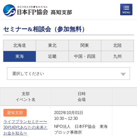
セミナー&相談会（参加無料）
北海道
東北
関東
北陸
東海
近畿
中国・四国
九州
選択してください
支部
日時
イベント名
会場
愛知支部
2022年10月01日
10:30～12:30
ライフプランセミナー〜
NPO法人 日本FP協会 東海
30代40代あなたの未来と
ブロック事務所
お金を知る〜