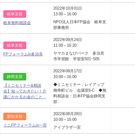
2022年10月01日
岐阜支部
13:00～16:00
NPO法人日本FP協会 岐阜支
岐阜無料相談会
部事務所
2022年09月24日
岐阜支部
11:00～16:20
ヤマカまなびパーク 多治見
FPフォーラムin多治見
市学習館 学習室501･505
2022年09月17日
静岡支部
10:00～16:00
◆ミニセミナー：レイアップ
【ミニセミナー&相談
御幸町ビル 会議室6-C ◆無
会】知っておきたい！介
料相談会：日本FP協会静岡支
護にかかるお金のこと
部
2022年08月28日
愛知支部
10:00～15:00
ミニFPフォーラムin一宮
アイプラザ一宮