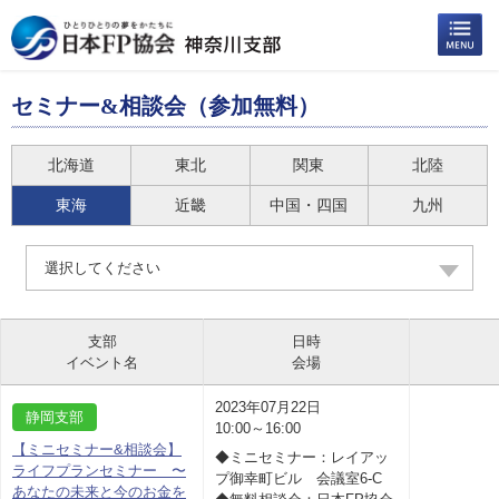
セミナー&相談会（参加無料）
北海道
東北
関東
北陸
東海
近畿
中国・四国
九州
選択してください
支部
日時
イベント名
会場
2023年07月22日
静岡支部
10:00～16:00
【ミニセミナー&相談会】
◆ミニセミナー：レイアッ
ライフプランセミナー 〜
プ御幸町ビル 会議室6-C
あなたの未来と今のお金を