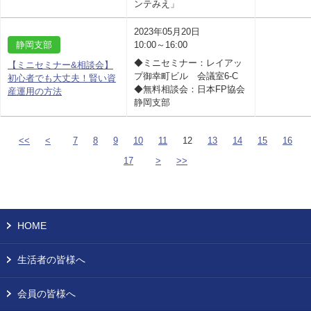
ンテみえ」
2023年05月20日
静岡支部
10:00～16:00
◆ミニセミナー：レイアッ
【ミニセミナー&相談会】
プ御幸町ビル 会議室6-C
初心者でも大丈夫！賢い資
◆無料相談会：日本FP協会
産運用の方法
静岡支部
<<
<
7
8
9
10
11
12
13
14
15
16
17
>
>>
HOME
生活者の皆様へ
会員の皆様へ