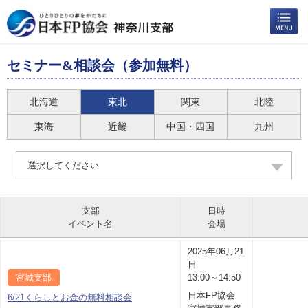
セミナー&相談会（参加無料）
北海道
東北
関東
北陸
東海
近畿
中国・四国
九州
選択してください
支部
日時
イベント名
会場
2025年06月21
日
宮城支部
13:00～14:50
日本FP協会
6/21くらしとお金の無料相談会