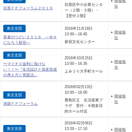
開催報
目黒区中小企業センタ
告
目黒ＦＰフォーラム２０１６
ー（２階・５階）・
【受付２階】
東京支部
2016年11月19日
開催報
13:00～16:45
若者のつどい２０１６ —ＷＡ
告
新宿文化センター
になろう新宿—
東京支部
2016年10月15日
開催報
13:00～16:35
〜マイナス金利に負けな
告
い！！〜『生活設計と資産形成
よみうり大手町ホール
の考え方と実践法』
2016年02月13日
10:00～16:00
東京支部
開催報
豊島区立 生活産業プ
告
池袋ＦＰフォーラム
ラザ 受付：８階多目
的ホール付近
2016年02月06日
東京支部
13:20～17:10
開催報