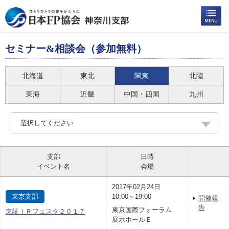
セミナー&相談会（参加無料）
北海道
東北
関東
北陸
東海
近畿
中国・四国
九州
選択してください
支部
日時
イベント名
会場
2017年02月24日
東京支部
10:00～19:00
開催報
告
東京国際フォーラム
東証ＩＲフェスタ２０１７
展示ホールＥ