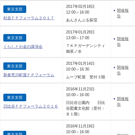
2017年02月18日
東京支部
開催報
12:00～16:00
告
杉並ＦＰフォーラム２０１７
あんさんぶる荻窪
2017年01月28日
東京支部
13:00～17:00
開催報
告
ＴＫＰガーデンシティ
くらしとお金の講演会
御茶ノ水
2017年01月14日
東京支部
開催報
10:00～16:30
告
新春荒川町屋ＦＰフォーラム
ムーブ町屋 受付３階
2016年11月23日
10:00～16:00
東京支部
開催報
日比谷公園内 日比
告
日比谷ＦＰフォーラム２０１６
谷図書文化館（受付：
Ｂ１階）
2016年11月19日
10:00～16:00
東京支部