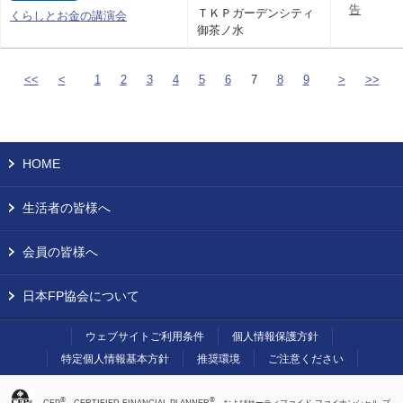
告
ＴＫＰガーデンシティ
くらしとお金の講演会
御茶ノ水
<<
<
1
2
3
4
5
6
7
8
9
>
>>
HOME
生活者の皆様へ
会員の皆様へ
日本FP協会について
ウェブサイトご利用条件
個人情報保護方針
特定個人情報基本方針
推奨環境
ご注意ください
®
®