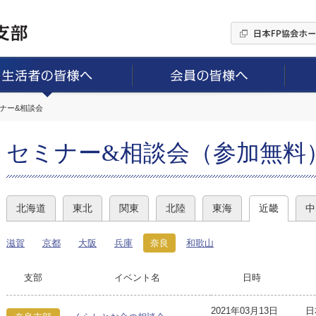
ミナー&相談会
セミナー&相談会（参加無料
北海道
東北
関東
北陸
東海
近畿
中
滋賀
京都
大阪
兵庫
奈良
和歌山
支部
イベント名
日時
2021年03月13日
日