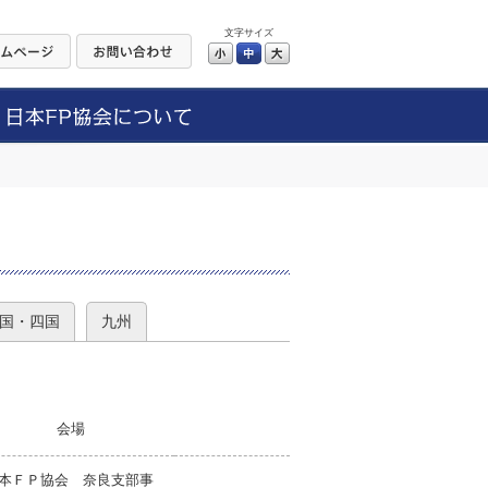
文字サイズ
小
中
大
）
国・四国
九州
会場
本ＦＰ協会 奈良支部事