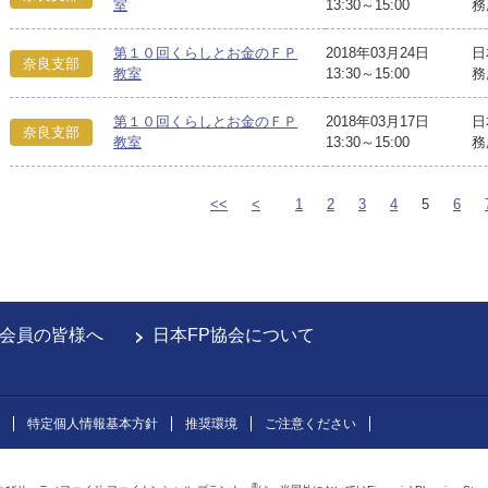
室
13:30～15:00
務
第１０回くらしとお金のＦＰ
2018年03月24日
日
奈良支部
教室
13:30～15:00
務
第１０回くらしとお金のＦＰ
2018年03月17日
日
奈良支部
教室
13:30～15:00
務
<<
<
1
2
3
4
5
6
会員の皆様へ
日本FP協会について
特定個人情報基本方針
推奨環境
ご注意ください
®