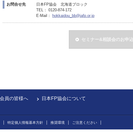
お問合せ先
日本FP協会 北海道ブロック
TEL： 0120-874-172
E-Mail：
hokkaidou_bb@jafp.or.jp
セミナー&相談会のお申
会員の皆様へ
日本FP協会について
特定個人情報基本方針
推奨環境
ご注意ください