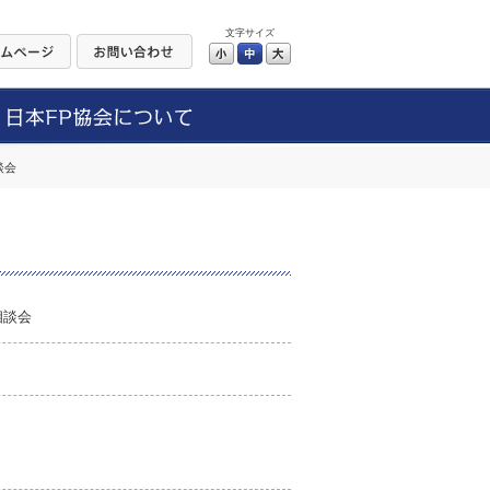
文字サイズ
小
中
大
談会
相談会