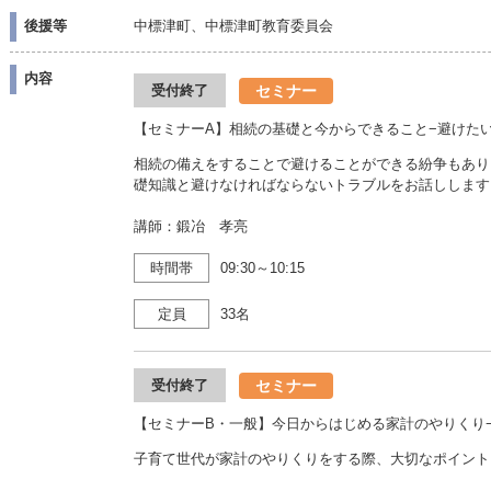
後援等
中標津町、中標津町教育委員会
内容
セミナー
受付終了
【セミナーA】相続の基礎と今からできること−避けた
相続の備えをすることで避けることができる紛争もあり
礎知識と避けなければならないトラブルをお話しします
講師：鍛冶 孝亮
時間帯
09:30～10:15
定員
33名
セミナー
受付終了
【セミナーB・一般】今日からはじめる家計のやりくり
子育て世代が家計のやりくりをする際、大切なポイント