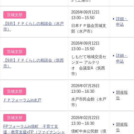
3（土浦市）
2026年09月12日
茨城支部
13:00～15:50
詳細・
【9月】ＦＰくらしの相談会（水戸
申込
日本ＦＰ協会茨城支
市）
部（水戸市）
2026年09月12日
13:00～15:50
茨城支部
詳細・
しもだて地域交流セ
【9月】ＦＰくらしの相談会（筑西
申込
ンター アルテリ
市）
オ 会議室A（筑西
市）
2026年07月26日
茨城支部
13:00～16:30
開催報
告
水戸市民会館（水戸
ＦＰフォーラムin水戸
市）
茨城支部
2026年02月22日
13:30～16:30
開催報
FPフォーラムin境町 子育て支
告
境町中央公民館（境
援・教育支援xFP（ファイナンシャ