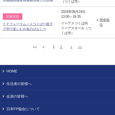
（つくば市）
2024年08月24日
茨城支部
13:00～16:35
開催報
イーアスつくば内
ＦＰフォーラムｉｎつくば〜親子
告
イーアスホール（つ
で学び楽しむお金のはなし〜
くば市）
<<
<
1
2
>
>>
HOME
生活者の皆様へ
会員の皆様へ
日本FP協会について