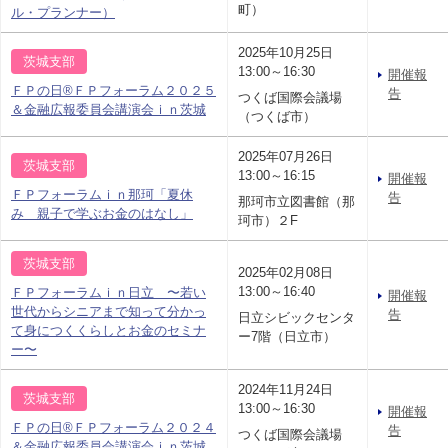
町）
ル・プランナー）
2025年10月25日
茨城支部
13:00～16:30
開催報
ＦＰの日®ＦＰフォーラム２０２５
告
つくば国際会議場
＆金融広報委員会講演会ｉｎ茨城
（つくば市）
2025年07月26日
茨城支部
13:00～16:15
開催報
ＦＰフォーラムｉｎ那珂「夏休
告
那珂市立図書館（那
み 親子で学ぶお金のはなし」
珂市）２F
茨城支部
2025年02月08日
13:00～16:40
ＦＰフォーラムｉｎ日立 〜若い
開催報
世代からシニアまで知って分かっ
告
日立シビックセンタ
て身につくくらしとお金のセミナ
ー7階（日立市）
ー〜
2024年11月24日
茨城支部
13:00～16:30
開催報
ＦＰの日®ＦＰフォーラム２０２４
告
つくば国際会議場
＆金融広報委員会講演会ｉｎ茨城