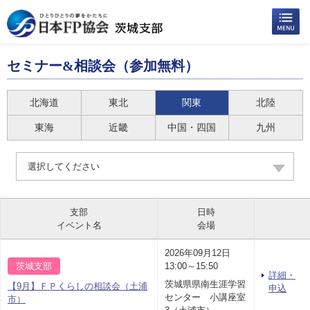
セミナー&相談会（参加無料）
北海道
東北
関東
北陸
東海
近畿
中国・四国
九州
選択してください
支部
日時
イベント名
会場
2026年09月12日
茨城支部
13:00～15:50
詳細・
茨城県県南生涯学習
【9月】ＦＰくらしの相談会（土浦
申込
センター 小講座室
市）