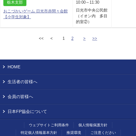
栃木支部
10:00～11:30
日光市中央公民館
おこづかいゲーム 日光市赤間々会館
（イオン内 多目
【小学生対象】
的室②）
<<
<
1
2
>
>>
HOME
生活者の皆様へ
会員の皆様へ
日本FP協会について
ウェブサイトご利用条件
個人情報保護方針
特定個人情報基本方針
推奨環境
ご注意ください