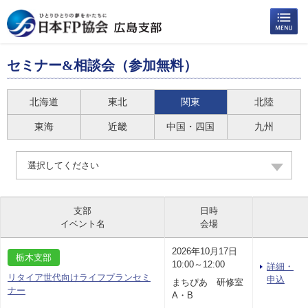
セミナー&相談会（参加無料）
北海道
東北
関東
北陸
東海
近畿
中国・四国
九州
選択してください
支部
日時
イベント名
会場
2026年10月17日
栃木支部
10:00～12:00
詳細・
リタイア世代向けライフプランセミ
申込
まちぴあ 研修室
ナー
A・B