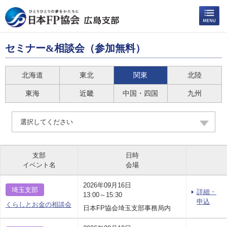
セミナー&相談会（参加無料）
北海道
東北
関東
北陸
東海
近畿
中国・四国
九州
選択してください
支部
日時
イベント名
会場
2026年09月16日
埼玉支部
詳細・
13:00～15:30
申込
くらしとお金の相談会
日本FP協会埼玉支部事務局内