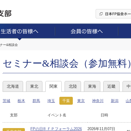
ミナー&相談会
セミナー&相談会（参加無料
北海道
東北
関東
北陸
東海
近畿
中
茨城
栃木
群馬
埼玉
千葉
東京
神奈川
新潟
山
支部
イベント名
日時
FPの日® ＦＰフォーラム2026
2026年11月07日