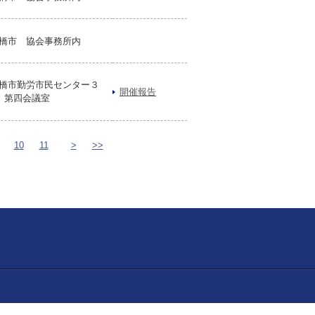
橋市 協会事務所内
橋市勤労市民センター３
開催報告
 第四会議室
10
11
>
>>