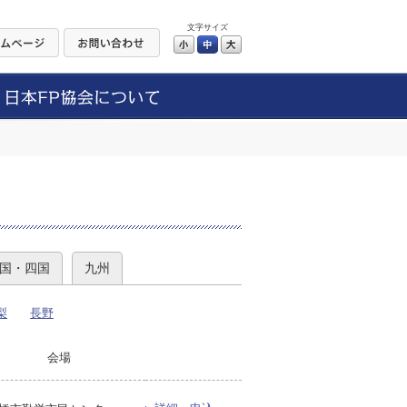
文字サイズ
小
中
大
）
国・四国
九州
梨
長野
会場