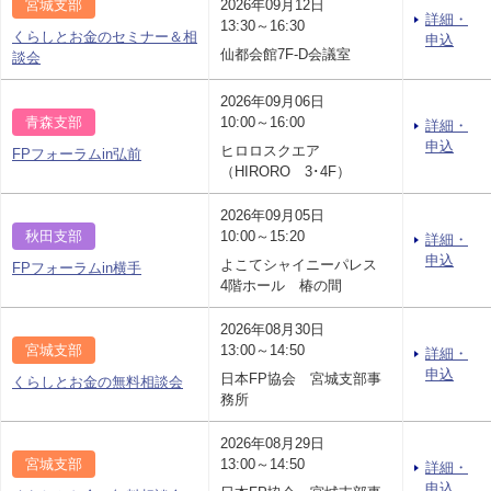
宮城支部
2026年09月12日
詳細・
13:30～16:30
くらしとお金のセミナー＆相
申込
仙都会館7F-D会議室
談会
2026年09月06日
青森支部
10:00～16:00
詳細・
申込
ヒロロスクエア
FPフォーラムin弘前
（HIRORO 3･4F）
2026年09月05日
秋田支部
10:00～15:20
詳細・
申込
よこてシャイニーパレス
FPフォーラムin横手
4階ホール 椿の間
2026年08月30日
宮城支部
13:00～14:50
詳細・
申込
日本FP協会 宮城支部事
くらしとお金の無料相談会
務所
2026年08月29日
宮城支部
13:00～14:50
詳細・
申込