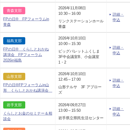
2026年11月08日
青森支部
10:30～16:00
詳細・
FPの日® FPフォーラムin
申込
リンクステーションホール
青森
青森
2026年10月10日
福島支部
10:00～15:30
詳細・
FPの日® くらしとおかね
ビッグパレットふくしま
申込
講演会 FPフォーラム
3F中会議室B、小会議室
2026in福島
1・2
2026年10月10日
山形支部
12:45～17:00
詳細・
FPの日®FPフォーラムin山
申込
山形テルサ 3F アプロー
形 くらしとおかね講演会
ズ
岩手支部
2026年09月27日
詳細・
13:00～15:50
くらしとお金のセミナー＆相
申込
岩手県立県民生活センター
談会