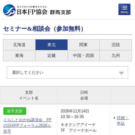
セミナー&相談会（参加無料）
北海道
東北
関東
北陸
東海
近畿
中国・四国
九州
選択してください
支部
日時
イベント名
会場
岩手支部
2026年11月14日
10:30～16:35
詳細・
くらしとおかね講演会 FP
申込
キオクシアアイーナ
の日®FPフォーラム2026㏌
7F アイーナホール
岩手