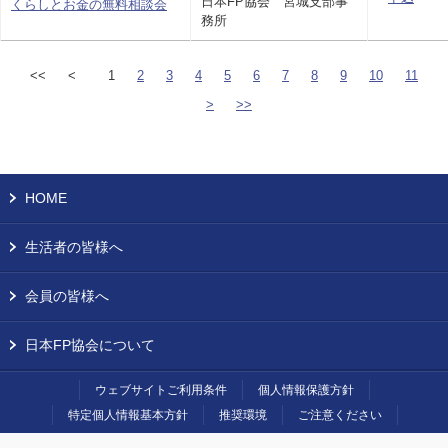
日本FP協会 宮城支部事
くらしとお金の無料相談会
務所
<<
<
1
2
3
4
5
6
7
8
9
10
11
>
>>
HOME
生活者の皆様へ
会員の皆様へ
日本FP協会について
ウェブサイトご利用条件
個人情報保護方針
特定個人情報基本方針
推奨環境
ご注意ください