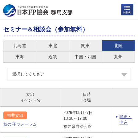
セミナー&相談会（参加無料）
北海道
東北
関東
北陸
東海
近畿
中国・四国
九州
選択してください
支部
日時
イベント名
会場
2026年09月27日
福井支部
詳細・
13:30～17:00
申込
秋のFPフォーラム
福井県自治会館