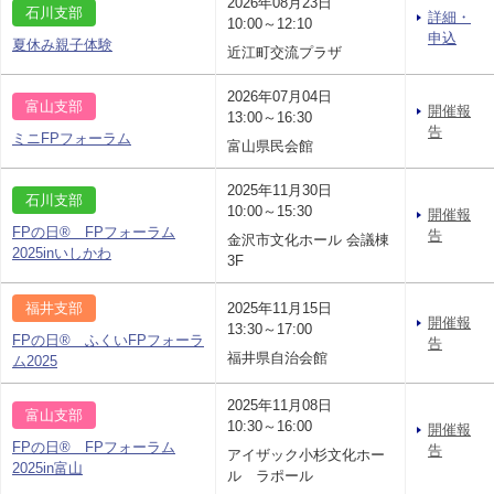
2026年08月23日
石川支部
詳細・
10:00～12:10
申込
夏休み親子体験
近江町交流プラザ
2026年07月04日
富山支部
開催報
13:00～16:30
告
ミニFPフォーラム
富山県民会館
2025年11月30日
石川支部
10:00～15:30
開催報
FPの日® FPフォーラム
告
金沢市文化ホール 会議棟
2025inいしかわ
3F
福井支部
2025年11月15日
開催報
13:30～17:00
FPの日® ふくいFPフォーラ
告
福井県自治会館
ム2025
2025年11月08日
富山支部
10:30～16:00
開催報
FPの日® FPフォーラム
告
アイザック小杉文化ホー
2025in富山
ル ラポール