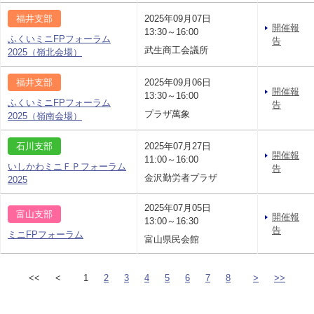
福井支部
2025年09月07日
開催報
13:30～16:00
ふくいミニFPフォーラム
告
武生商工会議所
2025（嶺北会場）
福井支部
2025年09月06日
開催報
13:30～16:00
ふくいミニFPフォーラム
告
プラザ萬象
2025（嶺南会場）
石川支部
2025年07月27日
開催報
11:00～16:00
いしかわミニＦＰフォーラム
告
金沢勤労者プラザ
2025
2025年07月05日
富山支部
開催報
13:00～16:30
告
ミニFPフォーラム
富山県民会館
<<
<
1
2
3
4
5
6
7
8
>
>>