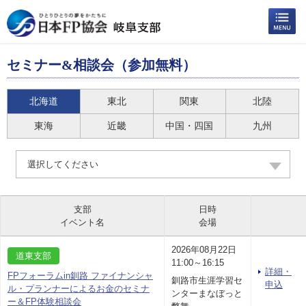
セミナー&相談会（参加無料）
北海道
東北
関東
北陸
東海
近畿
中国・四国
九州
選択してください
支部
日時
イベント名
会場
2026年08月22日
道東支部
11:00～16:15
詳細・
FPフォーラムin釧路 ファイナンシャ
釧路市生涯学習セ
申込
ル・プランナーによるお金のセミナ
ンターまなぼっと
ー＆FP体験相談会