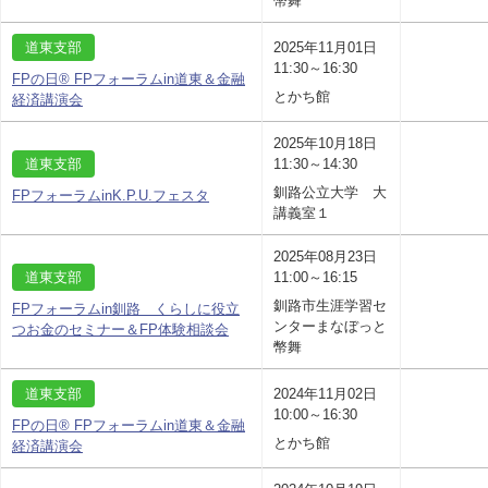
幣舞
道東支部
2025年11月01日
11:30～16:30
FPの日® FPフォーラムin道東＆金融
とかち館
経済講演会
2025年10月18日
道東支部
11:30～14:30
釧路公立大学 大
FPフォーラムinK.P.U.フェスタ
講義室１
2025年08月23日
道東支部
11:00～16:15
釧路市生涯学習セ
FPフォーラムin釧路 くらしに役立
ンターまなぼっと
つお金のセミナー＆FP体験相談会
幣舞
道東支部
2024年11月02日
10:00～16:30
FPの日® FPフォーラムin道東＆金融
とかち館
経済講演会