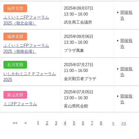
福井支部
2025年09月07日
開催報
13:30～16:00
ふくいミニFPフォーラム
告
武生商工会議所
2025（嶺北会場）
福井支部
2025年09月06日
開催報
13:30～16:00
ふくいミニFPフォーラム
告
プラザ萬象
2025（嶺南会場）
石川支部
2025年07月27日
開催報
11:00～16:00
いしかわミニＦＰフォーラム
告
金沢勤労者プラザ
2025
2025年07月05日
富山支部
開催報
13:00～16:30
告
ミニFPフォーラム
富山県民会館
<<
<
1
2
3
4
5
6
7
8
>
>>