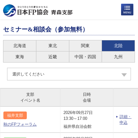
セミナー&相談会（参加無料）
北海道
東北
関東
北陸
東海
近畿
中国・四国
九州
選択してください
支部
日時
イベント名
会場
2026年09月27日
福井支部
詳細・
13:30～17:00
申込
秋のFPフォーラム
福井県自治会館