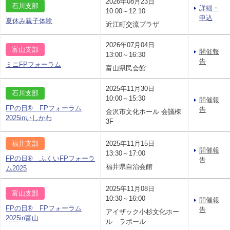
2026年08月23日
石川支部
詳細・
10:00～12:10
申込
夏休み親子体験
近江町交流プラザ
2026年07月04日
富山支部
開催報
13:00～16:30
告
ミニFPフォーラム
富山県民会館
2025年11月30日
石川支部
10:00～15:30
開催報
FPの日® FPフォーラム
告
金沢市文化ホール 会議棟
2025inいしかわ
3F
福井支部
2025年11月15日
開催報
13:30～17:00
FPの日® ふくいFPフォーラ
告
福井県自治会館
ム2025
2025年11月08日
富山支部
10:30～16:00
開催報
FPの日® FPフォーラム
告
アイザック小杉文化ホー
2025in富山
ル ラポール