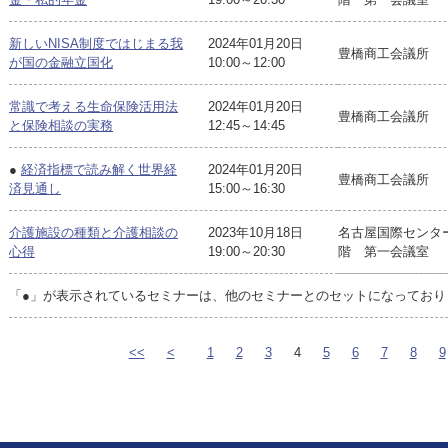
新しいNISA制度ではじまる我
2024年01月20日
豊橋商工会議所
が国の金融立国化
10:00～12:00
常識で考える生命保険活用法
2024年01月20日
豊橋商工会議所
と保険相談の実務
12:45～14:45
●
経済指標で読み解く世界経
2024年01月20日
豊橋商工会議所
済見通し
15:00～16:30
介護施設の種類と介護相談の
2023年10月18日
名古屋国際センタ
心得
19:00～20:30
階 第一会議室
「●」が表示されているセミナーは、他のセミナーとのセットになっており
<<
<
1
2
3
4
5
6
7
8
9