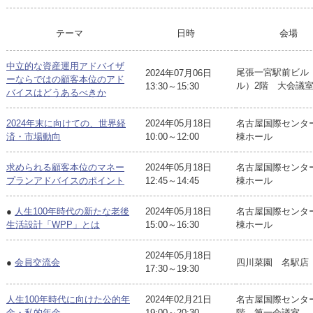
テーマ
日時
会場
中立的な資産運用アドバイザ
尾張一宮駅前ビル（
2024年07月06日
ーならではの顧客本位のアド
ル）2階 大会議
13:30～15:30
バイスはどうあるべきか
2024年末に向けての、世界経
2024年05月18日
名古屋国際センタ
済・市場動向
10:00～12:00
棟ホール
求められる顧客本位のマネー
2024年05月18日
名古屋国際センタ
プランアドバイスのポイント
12:45～14:45
棟ホール
●
人生100年時代の新たな老後
2024年05月18日
名古屋国際センタ
生活設計「WPP」とは
15:00～16:30
棟ホール
2024年05月18日
●
会員交流会
四川菜園 名駅店
17:30～19:30
人生100年時代に向けた公的年
2024年02月21日
名古屋国際センタ
金・私的年金
19:00～20:30
階 第一会議室