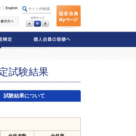
せ
English
文字サイズ
小
中
大
検定試験結果
） 試験結果について
合格者数
合格率