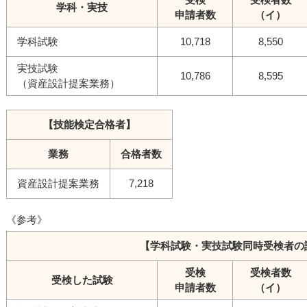
学科・実技
申請者数
（イ）
学科試験
10,718
8,550
実技試験
10,786
8,595
（資産設計提案業務）
【技能検定合格者】
業務
合格者数
資産設計提案業務
7,218
《参考》
【学科試験・実技試験同時受検者の
受検
受検者数
受検した試験
申請者数
（イ）