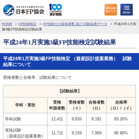
HOME
FP技能検定
FP技能士の取得者数 及び 試験結果データ
平成24年1月実
施3級FP技能検定試験結果
平成24年1月実施3級FP技能検定試験結果
平成24年1月実施3級FP技能検定 （資産設計提案業務） 試験
結果について
受検者数と合格率、試験結果について
【試験結果】
受検
受検者数
合格者数
合格率
学科・実技
申請者数
（イ）
（ロ）
（ロ）/（イ）
学科試験
12,411
9,826
8,181
83.26%
実技試験
11,711
9,159
7,959
86.90%
（資産設計提案業務）