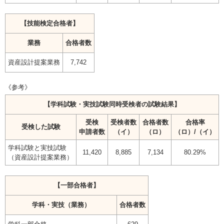
【技能検定合格者】
業務
合格者数
資産設計提案業務
7,742
《参考》
【学科試験・実技試験同時受検者の試験結果】
受検
受検者数
合格者数
合格率
受検した試験
申請者数
（イ）
（ロ）
（ロ）/（イ）
学科試験と実技試験
11,420
8,885
7,134
80.29%
（資産設計提案業務）
【一部合格者】
学科・実技（業務）
合格者数