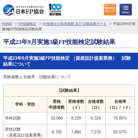
HOME
FP技能検定
FP技能士の取得者数 及び 試験結果データ
平成23年9月実
施3級FP技能検定試験結果
平成23年9月実施3級FP技能検定試験結果
平成23年9月実施3級FP技能検定 （資産設計提案業務） 試験
結果について
受検者数と合格率、試験結果について
【試験結果】
受検
受検者数
合格者数
合格率
学科・実技
申請者数
（イ）
（ロ）
（ロ）/（イ）
学科試験
10,060
8,229
6,324
76.85%
実技試験
9,705
7,860
7,276
92.57%
（資産設計提案業務）