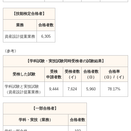
【技能検定合格者】
業務
合格者数
資産設計提案業務
6,305
《参考》
【学科試験・実技試験同時受検者の試験結果】
受検
受検者数
合格者数
合格率
受検した試験
申請者数
（イ）
（ロ）
（ロ）/（イ）
学科試験と実技試験
9,444
7,624
5,960
78.17%
（資産設計提案業務）
【一部合格者】
学科・実技（業務）
合格者数