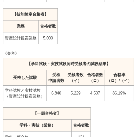
【技能検定合格者】
業務
合格者数
資産設計提案業務
5,000
《参考》
【学科試験・実技試験同時受検者の試験結果】
受検
受検者数
合格者数
合格率
受検した試験
申請者数
（イ）
（ロ）
（ロ）/（イ）
学科試験と実技試験
6,840
5,229
4,507
86.19%
（資産設計提案業務）
【一部合格者】
学科・実技（業務）
合格者数