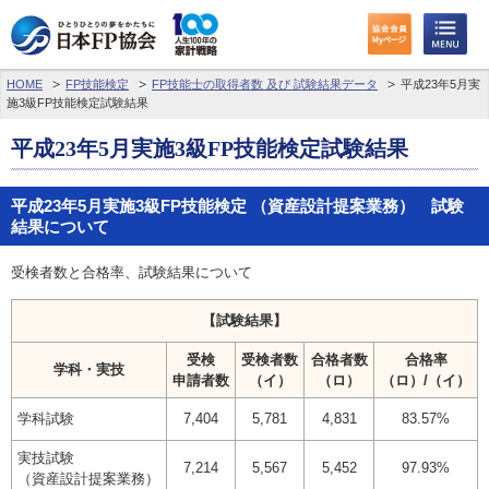
HOME
FP技能検定
FP技能士の取得者数 及び 試験結果データ
平成23年5月実
施3級FP技能検定試験結果
平成23年5月実施3級FP技能検定試験結果
平成23年5月実施3級FP技能検定 （資産設計提案業務） 試験
結果について
受検者数と合格率、試験結果について
【試験結果】
受検
受検者数
合格者数
合格率
学科・実技
申請者数
（イ）
（ロ）
（ロ）/（イ）
学科試験
7,404
5,781
4,831
83.57%
実技試験
7,214
5,567
5,452
97.93%
（資産設計提案業務）