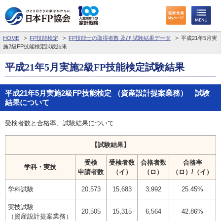
HOME
FP技能検定
FP技能士の取得者数 及び 試験結果データ
平成21年5月実
施2級FP技能検定試験結果
平成21年5月実施2級FP技能検定試験結果
平成21年5月実施2級FP技能検定 （資産設計提案業務） 試験
結果について
受検者数と合格率、試験結果について
【試験結果】
受検
受検者数
合格者数
合格率
学科・実技
申請者数
（イ）
（ロ）
（ロ）/（イ）
学科試験
20,573
15,683
3,992
25.45%
実技試験
20,505
15,315
6,564
42.86%
（資産設計提案業務）