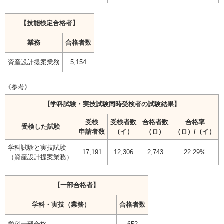
【技能検定合格者】
業務
合格者数
資産設計提案業務
5,154
《参考》
【学科試験・実技試験同時受検者の試験結果】
受検
受検者数
合格者数
合格率
受検した試験
申請者数
（イ）
（ロ）
（ロ）/（イ）
学科試験と実技試験
17,191
12,306
2,743
22.29%
（資産設計提案業務）
【一部合格者】
学科・実技（業務）
合格者数