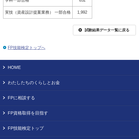
学科一部合格
652
実技（資産設計提案業務） 一部合格
1,992
試験結果データ一覧に戻る
FP技能検定トップへ
HOME
わたしたちのくらしとお金
FPに相談する
FP資格取得を目指す
FP技能検定トップ