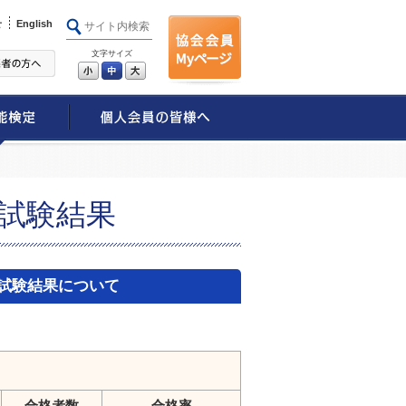
せ
English
文字サイズ
小
中
大
定試験結果
 試験結果について
合格者数
合格率