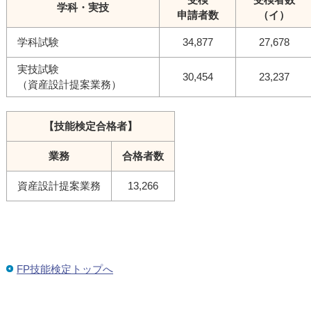
学科・実技
申請者数
（イ）
学科試験
34,877
27,678
実技試験
30,454
23,237
（資産設計提案業務）
【技能検定合格者】
業務
合格者数
資産設計提案業務
13,266
FP技能検定トップへ