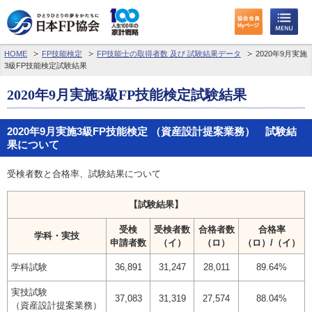
HOME
FP技能検定
FP技能士の取得者数 及び 試験結果データ
2020年9月実施
3級FP技能検定試験結果
2020年9月実施3級FP技能検定試験結果
2020年9月実施3級FP技能検定 （資産設計提案業務） 試験結
果について
受検者数と合格率、試験結果について
【試験結果】
受検
受検者数
合格者数
合格率
学科・実技
申請者数
（イ）
（ロ）
（ロ）/（イ）
学科試験
36,891
31,247
28,011
89.64%
実技試験
37,083
31,319
27,574
88.04%
（資産設計提案業務）