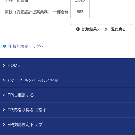
学科一部合格
2,616
実技（資産設計提案業務） 一部合格
883
試験結果データ一覧に戻る
FP技能検定トップへ
HOME
わたしたちのくらしとお金
FPに相談する
FP資格取得を目指す
FP技能検定トップ