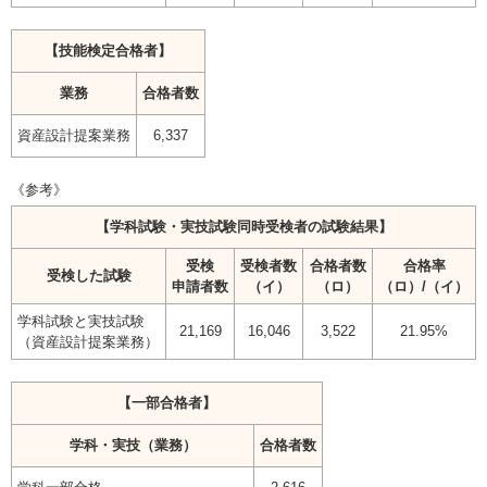
【技能検定合格者】
業務
合格者数
資産設計提案業務
6,337
《参考》
【学科試験・実技試験同時受検者の試験結果】
受検
受検者数
合格者数
合格率
受検した試験
申請者数
（イ）
（ロ）
（ロ）/（イ）
学科試験と実技試験
21,169
16,046
3,522
21.95%
（資産設計提案業務）
【一部合格者】
学科・実技（業務）
合格者数