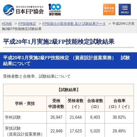
HOME
FP技能検定
FP技能士の取得者数 及び 試験結果データ
平成20年1月実
施2級FP技能検定試験結果
平成20年1月実施2級FP技能検定試験結果
平成20年1月実施2級FP技能検定 （資産設計提案業務） 試験
結果について
受検者数と合格率、試験結果について
【試験結果】
受検
受検者数
合格者数
合格率
学科・実技
申請者数
（イ）
（ロ）
（ロ）/（イ）
学科試験
26,947
21,644
8,403
38.82%
実技試験
22,849
17,623
5,020
28.49%
（資産設計提案業務）