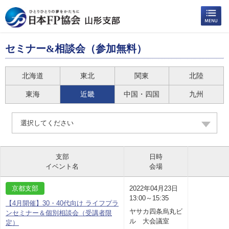
セミナー&相談会（参加無料）
北海道
東北
関東
北陸
東海
近畿
中国・四国
九州
選択してください
支部
日時
イベント名
会場
京都支部
2022年04月23日
13:00～15:35
【4月開催】30・40代向け ライフプラ
ヤサカ四条烏丸ビ
ンセミナー＆個別相談会（受講者限
ル 大会議室
定）