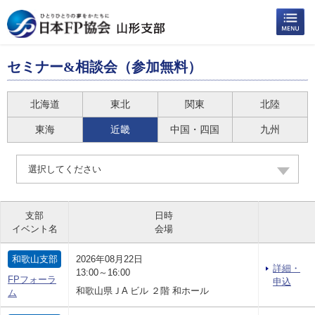
セミナー&相談会（参加無料）
北海道
東北
関東
北陸
東海
近畿
中国・四国
九州
選択してください
支部
日時
イベント名
会場
和歌山支部
2026年08月22日
詳細・
13:00～16:00
FPフォーラ
申込
和歌山県ＪA ビル ２階 和ホール
ム