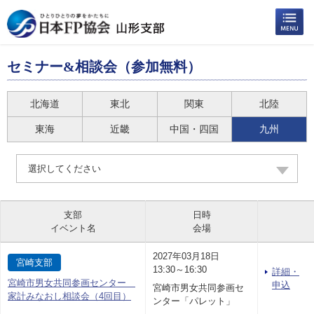
セミナー&相談会（参加無料）
北海道
東北
関東
北陸
東海
近畿
中国・四国
九州
選択してください
支部
日時
イベント名
会場
2027年03月18日
宮崎支部
13:30～16:30
詳細・
宮崎市男女共同参画センター
申込
宮崎市男女共同参画セ
家計みなおし相談会（4回目）
ンター「パレット」