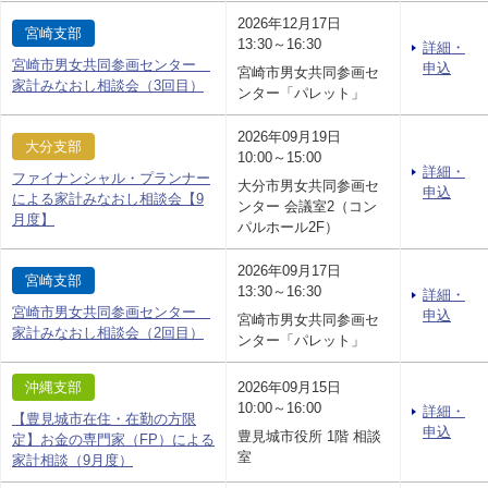
2026年12月17日
宮崎支部
13:30～16:30
詳細・
宮崎市男女共同参画センター
申込
宮崎市男女共同参画セ
家計みなおし相談会（3回目）
ンター「パレット」
2026年09月19日
大分支部
10:00～15:00
詳細・
ファイナンシャル・プランナー
大分市男女共同参画セ
申込
による家計みなおし相談会【9
ンター 会議室2（コン
月度】
パルホール2F）
2026年09月17日
宮崎支部
13:30～16:30
詳細・
宮崎市男女共同参画センター
申込
宮崎市男女共同参画セ
家計みなおし相談会（2回目）
ンター「パレット」
沖縄支部
2026年09月15日
10:00～16:00
詳細・
【豊見城市在住・在勤の方限
申込
豊見城市役所 1階 相談
定】お金の専門家（FP）による
室
家計相談（9月度）