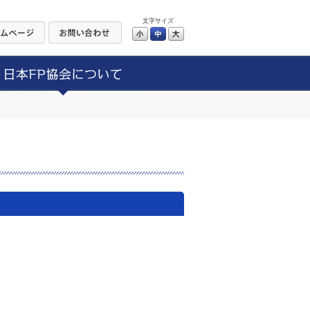
文字サイズ
小
中
大