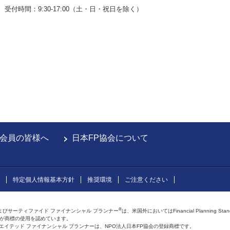
受付時間：9:30-17:00（土・日・祝日を除く）
会員の皆様へ
日本FP協会について
特定個人情報基本方針
推奨環境
ご注意ください
®
よびサーティファイド ファイナンシャル プランナー
は、米国外においてはFinancial Planning Sta
会が商標の使用を認めています。
およびアフィリエイテッド ファイナンシャル プランナーは、NPO法人日本FP協会の登録商標です。