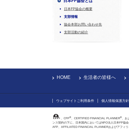
日本FP協会とは
日本FP協会の概要
支部情報
協会本部お問い合わせ先
支部活動の紹介
HOME
生活者の皆様へ
ウェブサイトご利用条件
個人情報保護方針
®
®
、CFP
、CERTIFIED FINANCIAL PLANNER
、お
ンス契約の下に、日本国内においてはNPO法人日本FP協
AFP、AFFILIATED FINANCIAL PLANNER