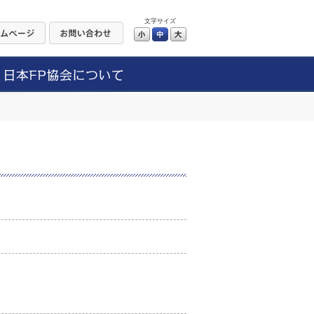
文字サイズ
小
中
大