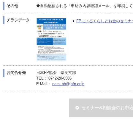
その他
◆自動配信される「申込み内容確認メール」を印刷して
チラシデータ
FPによるくらしとお金のセミナーPD
お問合せ先
日本FP協会 奈良支部
TEL： 0742-20-0506
E-Mail：
nara_bb@jafp.or.jp
セミナー&相談会のお申