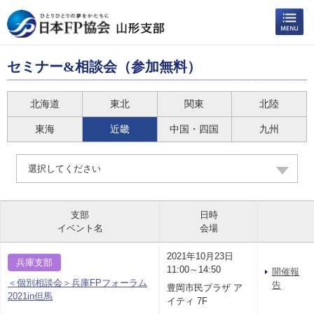
セミナー&相談会（参加無料）
北海道
東北
関東
北陸
東海
近畿
中国・四国
九州
選択してください
支部
日時
イベント名
会場
2021年10月23日
兵庫支部
11:00～14:50
開催報
＜個別相談会＞兵庫FPフォーラム
告
豊岡市民プラザ ア
2021in但馬
イティ 7F