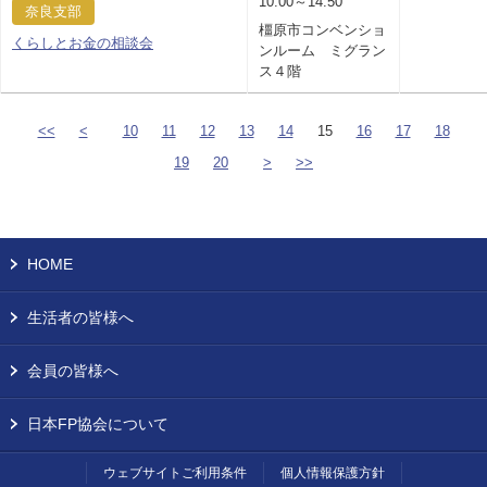
10:00～14:50
奈良支部
橿原市コンベンショ
くらしとお金の相談会
ンルーム ミグラン
ス４階
<<
<
10
11
12
13
14
15
16
17
18
19
20
>
>>
HOME
生活者の皆様へ
会員の皆様へ
日本FP協会について
ウェブサイトご利用条件
個人情報保護方針