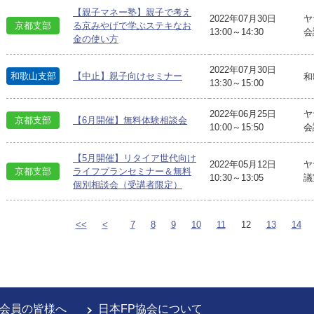
【親子マネー塾】親子で考え
2022年07月30日
ヤ
京都支部
る京みやげで学ぶステキなお
13:00～14:30
会
金の使い方
2022年07月30日
和歌山支部
【中止】親子向けセミナー
和
13:30～15:00
2022年06月25日
ヤ
京都支部
【6月開催】無料体験相談会
10:00～15:50
会
【5月開催】リタイア世代向け
2022年05月12日
ヤ
京都支部
ライフプランセミナー＆無料
10:30～13:05
議
個別相談会（受講者限定）
<<
<
7
8
9
10
11
12
13
14
会員の皆様へ
日本FP協会について