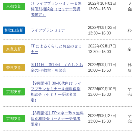
け ライフプランセミナー＆無
2022年10月01日
ヤ
京都支部
料個別相談会（セミナー受講
13:00～15:30
会
者限定）
2022年09月23日
和歌山支部
ライフプランセミナー
和
13:30～16:00
FPによるくらしとお金のセミ
2022年09月17日
奈良支部
奈
ナー
13:30～15:00
9月11日 第17回 くらしとお
2022年09月11日
日
奈良支部
金のFP教室・相談会
10:00～15:50
所
【9月開催】30-40代向け ライ
フプランセミナー＆無料個別
2022年09月10日
ヤ
京都支部
相談会（セミナー受講者限
13:00～15:30
会
定）
【8月開催】FPマネー塾＆無料
2022年08月27日
ヤ
京都支部
個別相談会（セミナー受講者
13:00～15:30
会
限定）