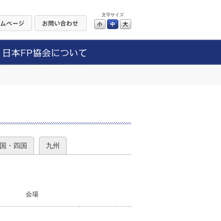
文字サイズ
小
中
大
）
国・四国
九州
会場