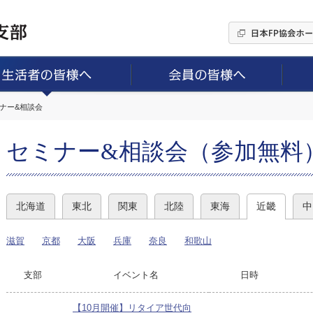
ミナー&相談会
セミナー&相談会（参加無料
北海道
東北
関東
北陸
東海
近畿
中
滋賀
京都
大阪
兵庫
奈良
和歌山
支部
イベント名
日時
【10月開催】リタイア世代向